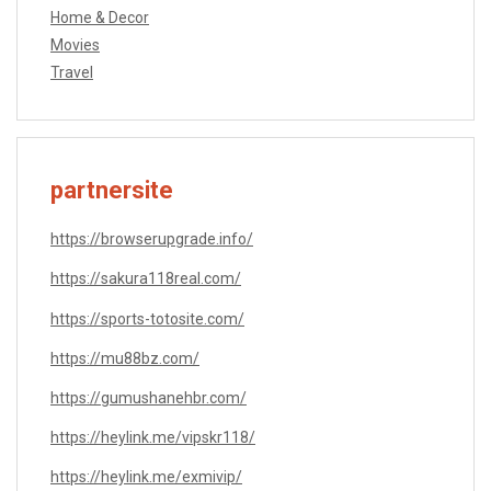
Home & Decor
Movies
Travel
partnersite
https://browserupgrade.info/
https://sakura118real.com/
https://sports-totosite.com/
https://mu88bz.com/
https://gumushanehbr.com/
https://heylink.me/vipskr118/
https://heylink.me/exmivip/