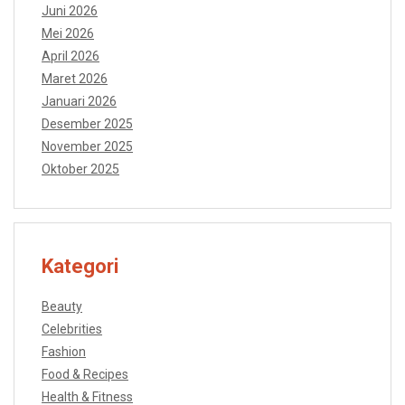
Juni 2026
Mei 2026
April 2026
Maret 2026
Januari 2026
Desember 2025
November 2025
Oktober 2025
Kategori
Beauty
Celebrities
Fashion
Food & Recipes
Health & Fitness