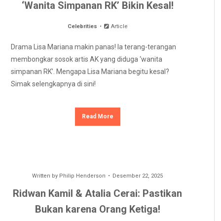
‘Wanita Simpanan RK’ Bikin Kesal!
Celebrities
Article
Drama Lisa Mariana makin panas! Ia terang-terangan
membongkar sosok artis AK yang diduga ‘wanita
simpanan RK’. Mengapa Lisa Mariana begitu kesal?
Simak selengkapnya di sini!
Read More
Written by
Philip Henderson
Desember 22, 2025
Ridwan Kamil & Atalia Cerai: Pastikan
Bukan karena Orang Ketiga!