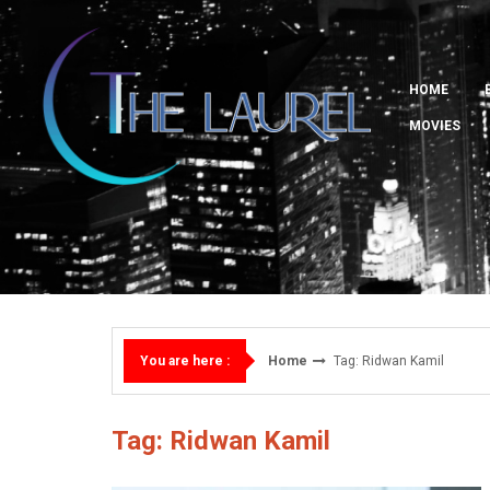
Skip
to
content
HOME
MOVIES
Home
Tag: Ridwan Kamil
You are here :
Tag: Ridwan Kamil