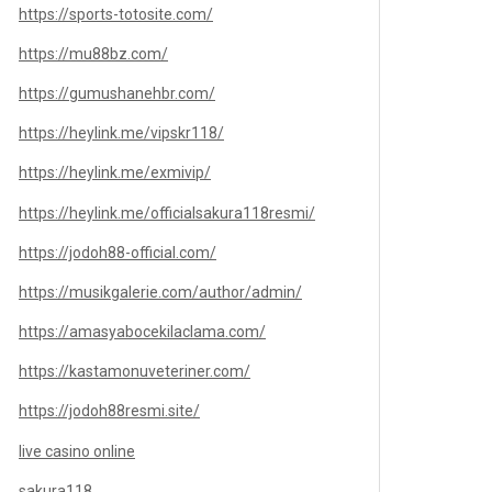
https://sports-totosite.com/
https://mu88bz.com/
https://gumushanehbr.com/
https://heylink.me/vipskr118/
https://heylink.me/exmivip/
https://heylink.me/officialsakura118resmi/
https://jodoh88-official.com/
https://musikgalerie.com/author/admin/
https://amasyabocekilaclama.com/
https://kastamonuveteriner.com/
https://jodoh88resmi.site/
live casino online
sakura118