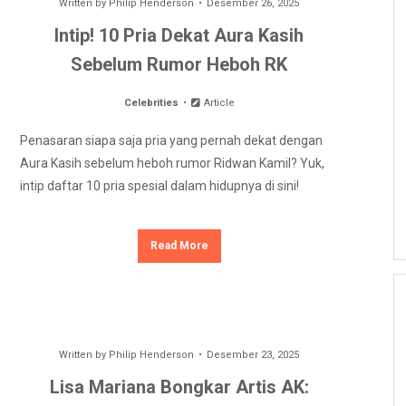
Written by
Philip Henderson
Desember 26, 2025
Intip! 10 Pria Dekat Aura Kasih
Sebelum Rumor Heboh RK
Celebrities
Article
Penasaran siapa saja pria yang pernah dekat dengan
Aura Kasih sebelum heboh rumor Ridwan Kamil? Yuk,
intip daftar 10 pria spesial dalam hidupnya di sini!
Read More
Written by
Philip Henderson
Desember 23, 2025
Lisa Mariana Bongkar Artis AK: