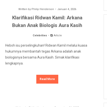
Written by
Philip Henderson
Januari 4, 2026
Klarifikasi Ridwan Kamil: Arkana
Bukan Anak Biologis Aura Kasih
Celebrities
Article
Heboh isu perselingkuhan! Ridwan Kamil melalui kuasa
hukumnya membantah tegas Arkana adalah anak
biologisnya bersama Aura Kasih. Simak klarifikasi
lengkapnya.
Read More