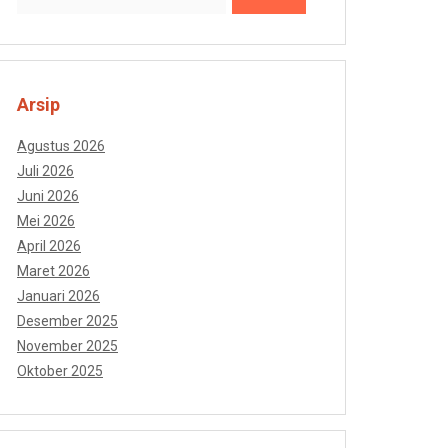
Arsip
Agustus 2026
Juli 2026
Juni 2026
Mei 2026
April 2026
Maret 2026
Januari 2026
Desember 2025
November 2025
Oktober 2025