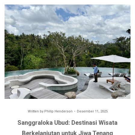
Written by
Philip Henderson
Desember 11, 2025
Sanggraloka Ubud: Destinasi Wisata
Berkelanjutan untuk Jiwa Tenang