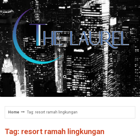
Skip
to
content
Home
Tag: resort ramah lingkungan
Tag: resort ramah lingkungan