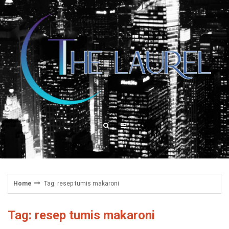
Skip
to
content
Home
Tag: resep tumis makaroni
Tag: resep tumis makaroni