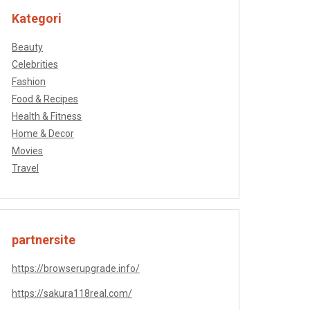
Kategori
Beauty
Celebrities
Fashion
Food & Recipes
Health & Fitness
Home & Decor
Movies
Travel
partnersite
https://browserupgrade.info/
https://sakura118real.com/