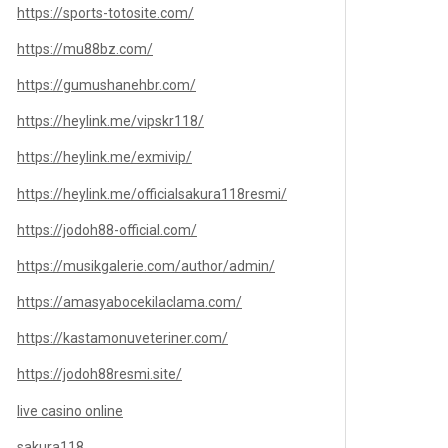
https://sports-totosite.com/
https://mu88bz.com/
https://gumushanehbr.com/
https://heylink.me/vipskr118/
https://heylink.me/exmivip/
https://heylink.me/officialsakura118resmi/
https://jodoh88-official.com/
https://musikgalerie.com/author/admin/
https://amasyabocekilaclama.com/
https://kastamonuveteriner.com/
https://jodoh88resmi.site/
live casino online
sakura118