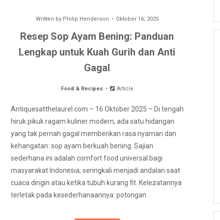
Written by
Philip Henderson
Oktober 16, 2025
Resep Sop Ayam Bening: Panduan
Lengkap untuk Kuah Gurih dan Anti
Gagal
Food & Recipes
Article
Antiquesatthelaurel.com – 16 Oktober 2025 – Di tengah
hiruk pikuk ragam kuliner modern, ada satu hidangan
yang tak pernah gagal memberikan rasa nyaman dan
kehangatan: sop ayam berkuah bening. Sajian
sederhana ini adalah comfort food universal bagi
masyarakat Indonesia, seringkali menjadi andalan saat
cuaca dingin atau ketika tubuh kurang fit. Kelezatannya
terletak pada kesederhanaannya: potongan