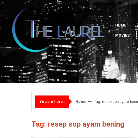
Skip
to
content
HOME
MOVIES
Home
Tag: resep sop ayam beni
You are here :
Tag: resep sop ayam bening