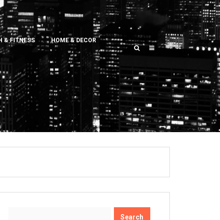
 & FITNESS
HOME & DECOR
Search