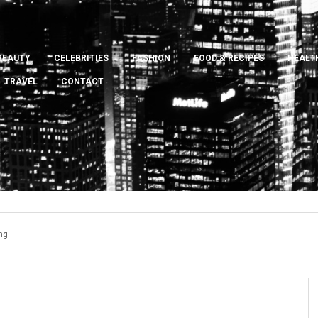
BEAUTY
CELEBRITIES
FASHION
FOOD & RECIPES
HEALTH
TRAVEL
CONTACT
ng