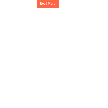
Read More