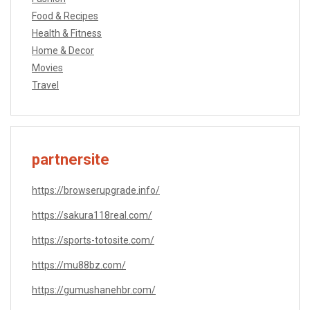
Food & Recipes
Health & Fitness
Home & Decor
Movies
Travel
partnersite
https://browserupgrade.info/
https://sakura118real.com/
https://sports-totosite.com/
https://mu88bz.com/
https://gumushanehbr.com/