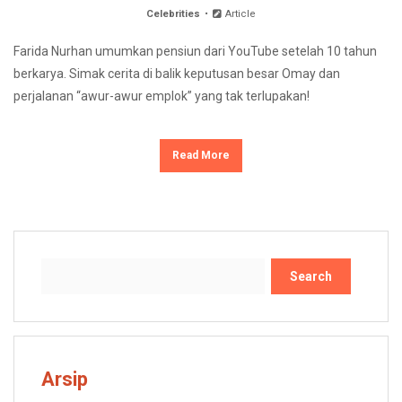
Celebrities
Article
Farida Nurhan umumkan pensiun dari YouTube setelah 10 tahun
berkarya. Simak cerita di balik keputusan besar Omay dan
perjalanan “awur-awur emplok” yang tak terlupakan!
Read More
Search
Arsip