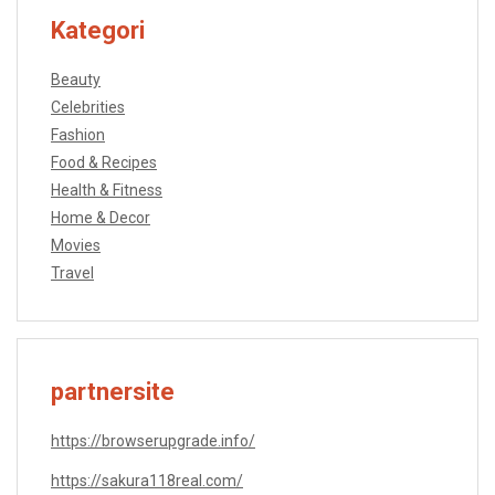
Kategori
Beauty
Celebrities
Fashion
Food & Recipes
Health & Fitness
Home & Decor
Movies
Travel
partnersite
https://browserupgrade.info/
https://sakura118real.com/