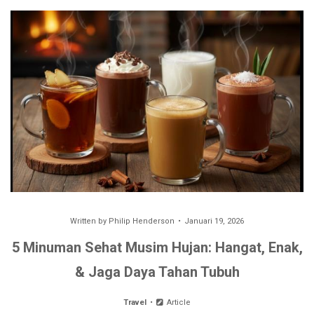
Written by
Philip Henderson
Januari 19, 2026
5 Minuman Sehat Musim Hujan: Hangat, Enak,
& Jaga Daya Tahan Tubuh
Travel
Article