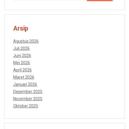
Arsip
Agustus 2026
Juli 2026
Juni 2026
Mei 2026
April 2026
Maret 2026
Januari 2026
Desember 2025
November 2025
Oktober 2025