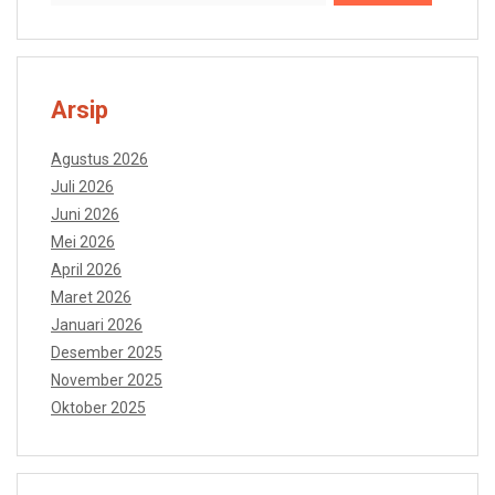
Arsip
Agustus 2026
Juli 2026
Juni 2026
Mei 2026
April 2026
Maret 2026
Januari 2026
Desember 2025
November 2025
Oktober 2025