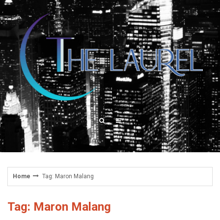
Skip
to
content
Home
Tag: Maron Malang
Tag: Maron Malang