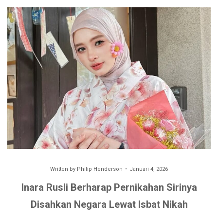
Written by
Philip Henderson
Januari 4, 2026
Inara Rusli Berharap Pernikahan Sirinya
Disahkan Negara Lewat Isbat Nikah