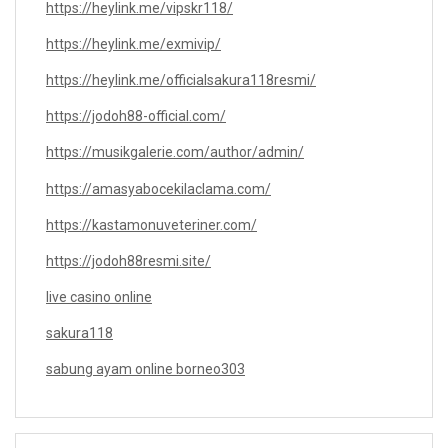
https://heylink.me/vipskr118/
https://heylink.me/exmivip/
https://heylink.me/officialsakura118resmi/
https://jodoh88-official.com/
https://musikgalerie.com/author/admin/
https://amasyabocekilaclama.com/
https://kastamonuveteriner.com/
https://jodoh88resmi.site/
live casino online
sakura118
sabung ayam online borneo303