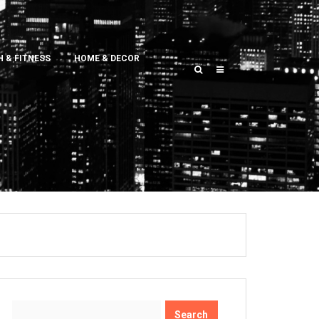
 & FITNESS
HOME & DECOR
Search