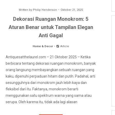
Written by
Philip Henderson
Oktober 21, 2025
Dekorasi Ruangan Monokrom: 5
Aturan Benar untuk Tampilan Elegan
Anti Gagal
Home & Decor
Article
Antiquesatthelaurel.com – 21 Oktober 2025 – Ketika
berbicara tentang dekorasi ruangan monokrom, banyak
orang langsung membayangkan sebuah ruangan yang
kaku, dipenuhi perpaduan hitam dan putih. Padahal, arti
sesungguhnya dari monokrom jauh lebih kaya dan
fleksibel dari itu. Faktanya, monokrom berarti
menggunakan satu spektrum warna yang sama atau
serupa. Oleh karena itu, tidak ada lagi alasan