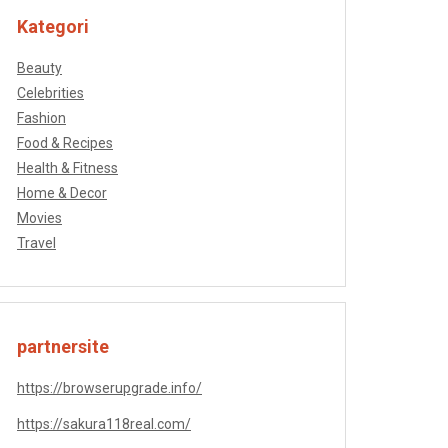
Kategori
Beauty
Celebrities
Fashion
Food & Recipes
Health & Fitness
Home & Decor
Movies
Travel
partnersite
https://browserupgrade.info/
https://sakura118real.com/