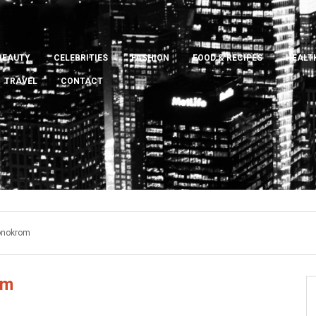
BEAUTY
CELEBRITIES
FASHION
FOOD & RECIPES
HEALTH
TRAVEL
CONTACT
onokrom
om