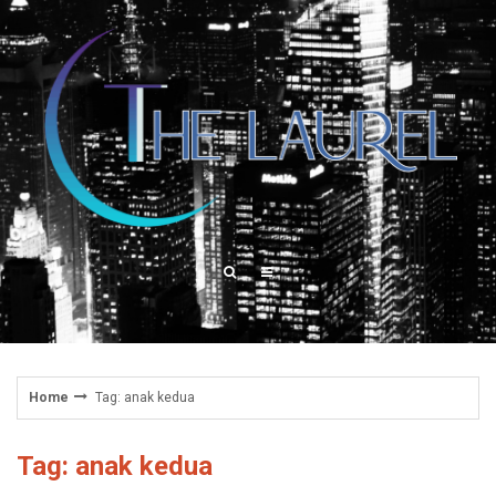
Skip
to
content
Home
Tag: anak kedua
Tag: anak kedua