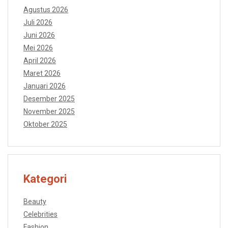
Agustus 2026
Juli 2026
Juni 2026
Mei 2026
April 2026
Maret 2026
Januari 2026
Desember 2025
November 2025
Oktober 2025
Kategori
Beauty
Celebrities
Fashion