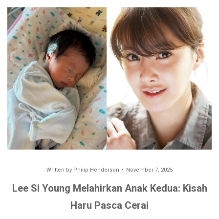
Written by
Philip Henderson
November 7, 2025
Lee Si Young Melahirkan Anak Kedua: Kisah
Haru Pasca Cerai