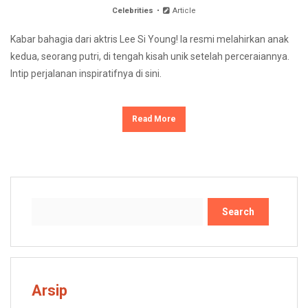
Celebrities
Article
Kabar bahagia dari aktris Lee Si Young! Ia resmi melahirkan anak
kedua, seorang putri, di tengah kisah unik setelah perceraiannya.
Intip perjalanan inspiratifnya di sini.
Read More
Search
Arsip