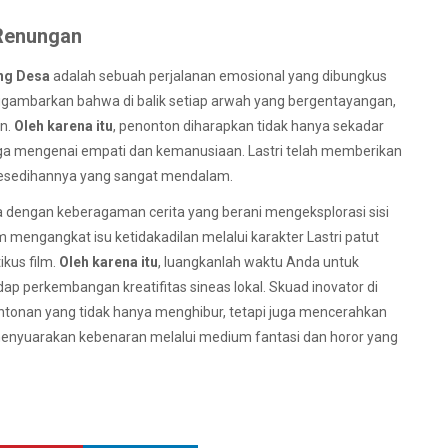
 Renungan
ng Desa
adalah sebuah perjalanan emosional yang dibungkus
nggambarkan bahwa di balik setiap arwah yang bergentayangan,
an.
Oleh karena itu
, penonton diharapkan tidak hanya sekadar
rga mengenai empati dan kemanusiaan. Lastri telah memberikan
i kesedihannya yang sangat mendalam.
aya dengan keberagaman cerita yang berani mengeksplorasi sisi
 mengangkat isu ketidakadilan melalui karakter Lastri patut
ikus film.
Oleh karena itu
, luangkanlah waktu Anda untuk
p perkembangan kreatifitas sineas lokal. Skuad inovator di
ntonan yang tidak hanya menghibur, tetapi juga mencerahkan
ni menyuarakan kebenaran melalui medium fantasi dan horor yang