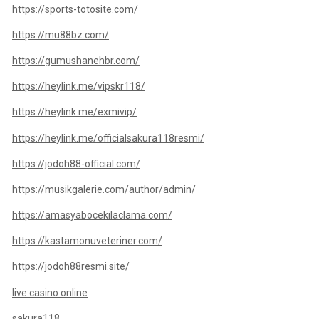
https://sports-totosite.com/
https://mu88bz.com/
https://gumushanehbr.com/
https://heylink.me/vipskr118/
https://heylink.me/exmivip/
https://heylink.me/officialsakura118resmi/
https://jodoh88-official.com/
https://musikgalerie.com/author/admin/
https://amasyabocekilaclama.com/
https://kastamonuveteriner.com/
https://jodoh88resmi.site/
live casino online
sakura118