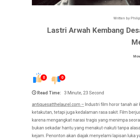
Written by
Phili
Lastri Arwah Kembang Des
M
Mov
0
0
Read Time:
3 Minute, 23 Second
antiquesatthelaurel.com –
Industri film horor tanah a
ketakutan, tetapi juga kedalaman rasa sakit. Film berju
karena mengangkat narasi tragis yang menimpa seorang
bukan sekadar hantu yang menakut-nakuti tanpa alasan
kejam. Penonton akan diajak menyelami lapisan luka y