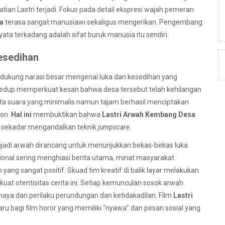
tian Lastri terjadi. Fokus pada detail ekspresi wajah pemeran
a
terasa sangat manusiawi sekaligus mengerikan. Pengembang
ta terkadang adalah sifat buruk manusia itu sendiri.
esedihan
ndukung narasi besar mengenai luka dan kesedihan yang
edup memperkuat kesan bahwa desa tersebut telah kehilangan
ata suara yang minimalis namun tajam berhasil menciptakan
ton.
Hal ini
membuktikan bahwa
Lastri Arwah Kembang Desa
ak sekadar mengandalkan teknik
jumpscare
.
enjadi arwah dirancang untuk menunjukkan bekas-bekas luka
ional sering menghiasi berita utama, minat masyarakat
yang sangat positif. Skuad tim kreatif di balik layar melakukan
t otentisitas cerita ini. Setiap kemunculan sosok arwah
 dari perilaku perundungan dan ketidakadilan. Film
Lastri
ru bagi film horor yang memiliki “nyawa” dan pesan sosial yang