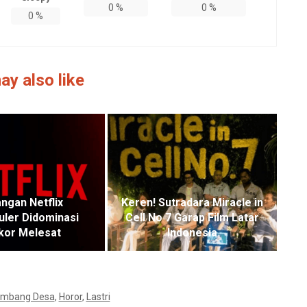
0
%
0
%
0
%
ay also like
ngan Netflix
Keren! Sutradara Miracle in
uler Didominasi
Cell No 7 Garap Film Latar
kor Melesat
Indonesia
embang Desa
,
Horor
,
Lastri