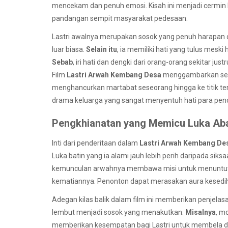
mencekam dan penuh emosi. Kisah ini menjadi cermin bag
pandangan sempit masyarakat pedesaan.
Lastri awalnya merupakan sosok yang penuh harapan
luar biasa.
Selain itu
, ia memiliki hati yang tulus mesk
Sebab
, iri hati dan dengki dari orang-orang sekitar j
Film
Lastri Arwah Kembang Desa
menggambarkan sec
menghancurkan martabat seseorang hingga ke titik t
drama keluarga yang sangat menyentuh hati para pen
Pengkhianatan yang Memicu Luka Ab
Inti dari penderitaan dalam
Lastri Arwah Kembang De
Luka batin yang ia alami jauh lebih perih daripada siks
kemunculan arwahnya membawa misi untuk menuntut ba
kematiannya. Penonton dapat merasakan aura kesedihan 
Adegan kilas balik dalam film ini memberikan penjela
lembut menjadi sosok yang menakutkan.
Misalnya
, m
memberikan kesempatan bagi Lastri untuk membela di