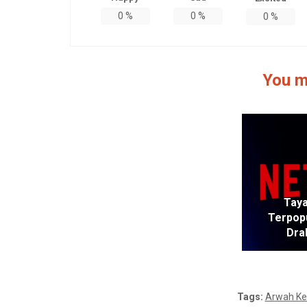
0
%
0
%
0
%
You m
Taya
Alasan Nicolas Cage Tidak
Terpop
Main Film Nolan Terungkap
Dra
Tags:
Arwah K