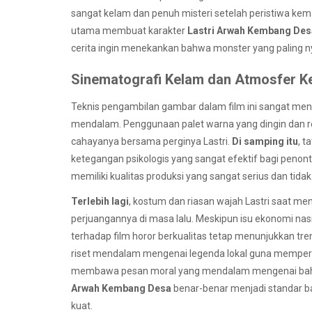
sangat kelam dan penuh misteri setelah peristiwa kema
utama membuat karakter
Lastri Arwah Kembang Des
cerita ingin menekankan bahwa monster yang paling nya
Sinematografi Kelam dan Atmosfer K
Teknis pengambilan gambar dalam film ini sangat me
mendalam. Penggunaan palet warna yang dingin dan r
cahayanya bersama perginya Lastri.
Di samping itu
, t
ketegangan psikologis yang sangat efektif bagi penon
memiliki kualitas produksi yang sangat serius dan tid
Terlebih lagi
, kostum dan riasan wajah Lastri saat m
perjuangannya di masa lalu. Meskipun isu ekonomi nas
terhadap film horor berkualitas tetap menunjukkan tren 
riset mendalam mengenai legenda lokal guna memperkua
membawa pesan moral yang mendalam mengenai bahaya
Arwah Kembang Desa
benar-benar menjadi standar ba
kuat.