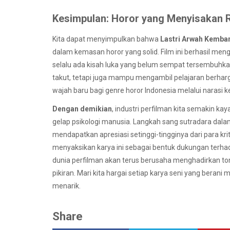
Kesimpulan: Horor yang Menyisakan
Kita dapat menyimpulkan bahwa
Lastri Arwah Kemba
dalam kemasan horor yang solid. Film ini berhasil me
selalu ada kisah luka yang belum sempat tersembuhk
takut, tetapi juga mampu mengambil pelajaran berha
wajah baru bagi genre horor Indonesia melalui naras
Dengan demikian
, industri perfilman kita semakin k
gelap psikologi manusia. Langkah sang sutradara dalam
mendapatkan apresiasi setinggi-tingginya dari para krit
menyaksikan karya ini sebagai bentuk dukungan terhada
dunia perfilman akan terus berusaha menghadirkan to
pikiran. Mari kita hargai setiap karya seni yang bera
menarik.
Share