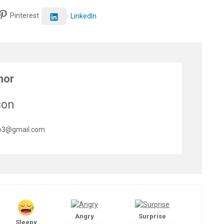
Pinterest
LinkedIn
hor
son
o3@gmail.com
Angry
Surprise
Sleepy