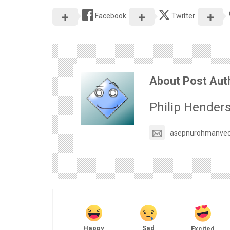
Facebook
Twitter
About Post Aut
Philip Hender
asepnurohmanve
Happy
Sad
Excited