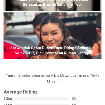
Selesaikan Eternal Sunshine Tour
Sarwendah Sebut Ruben Onsu Diduga Selingkuh
Sejak 2017, Picu Keretakan Rumah Tangga
Tags:
mengubah penampilan
,
Nikita Mirzani
,
penampilan Nikita
Mirzani
Average Rating
5 Star
0%
4 Star
0%