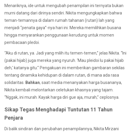
Menariknya, ide untuk mengubah penampilan ini ternyata bukan
murni datang dari dirinya sendiri. Nikita mengungkapkan bahwa
teman-temannya di dalam rumah tahanan (rutan) lah yang
menjadi “penata gaya”-nya hari ini. Mereka memilihkan busana
hingga menyarankan penggunaan kerudung untuk momen
pembacaan pledoi.
“Aku di rutan, ya. Jadi yang milih itu temen-temen,” jelas Nikita. “Ini
(pakai hijab) juga mereka yang nyuruh. ‘Mau pleidoi lu pakai hijab
deh,’ katanya gitu.” Pengakuan ini memberikan gambaran sekilas
tentang dinamika kehidupan di dalam rutan, di mana ada rasa
solidaritas.
Bahkan
, saat media menanyakan harga busananya,
Nikita kembali melontarkan celetukan khasnya yang tajam.
“Nggak, ini murah. Kayak harga diri gue aja, murah,” ceplosnya.
Sikap Tegas Menghadapi Tuntutan 11 Tahun
Penjara
Di balik sindiran dan perubahan penampilannya, Nikita Mirzani