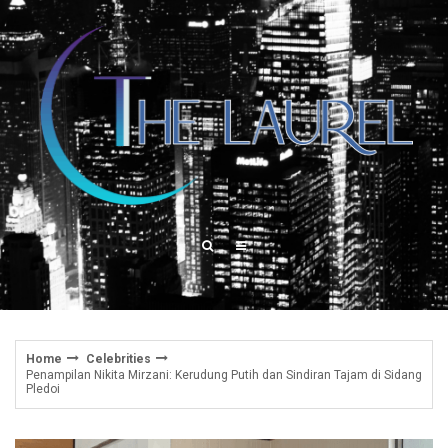
Skip
to
content
Home
Celebrities
Penampilan Nikita Mirzani: Kerudung Putih dan Sindiran Tajam di Sidang
Pledoi