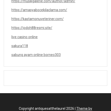
https://musikgalerie.com/author/admin/
https://amasyabocekilaclama.com/
https://kastamonuveteriner.com/
https://jodoh88resmi.site/
live casino online
sakura118
sabung ayam online borneo303
Copyright antiquesatthelaurel 2026 |
Theme by