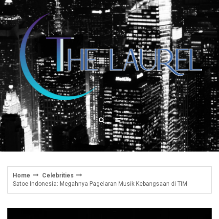
Skip
to
content
Home
Celebrities
Satoe Indonesia: Megahnya Pagelaran Musik Kebangsaan di TIM