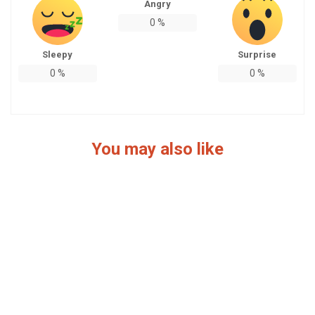
Angry
0
%
Sleepy
Surprise
0
%
0
%
You may also like
Penerbangan Arab Saudi Dibatalkan: Dampak
Geopolitik Terkini