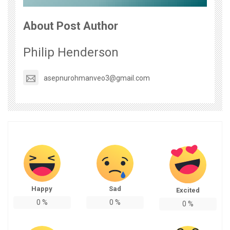
About Post Author
Philip Henderson
asepnurohmanveo3@gmail.com
Happy
Sad
Excited
0
%
0
%
0
%