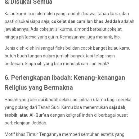
& Disukai Semua
Kalau kamu cari oleh-oleh yang mudah dibawa, tahan lama, dan
pasti disukai siapa saja,
cokelat dan camilan khas Jeddah
adalah
jawabannya! Ada cokelat isi kurma, almond berbalut cokelat,
hingga pistachio yang gurih. Kemasannya juga menarik, lho.
Jenis oleh-oleh ini sangat fleksibel dan cocok banget kalau kamu
butuh buah tangan dalam jumlah banyak tapi tetap ingin
berkesan. Siapa sih yang bisa menolak camilan enak?
6. Perlengkapan Ibadah: Kenang-kenangan
Religius yang Bermakna
Hadiah yang bernilai ibadah selalu jadi pilihan utama bagi mereka
yang pulang dari Tanah Suci. Kamu bisa menemukan
sajadah,
tasbih, atau Al-Qur’an
dengan kaligrafi indah di berbagai pusat
perbelanjaan Jeddah.
Motif khas Timur Tengahnya memberi sentuhan estetis yang