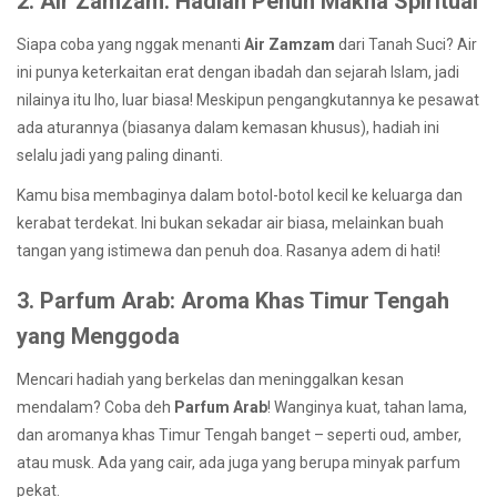
2. Air Zamzam: Hadiah Penuh Makna Spiritual
Siapa coba yang nggak menanti
Air Zamzam
dari Tanah Suci? Air
ini punya keterkaitan erat dengan ibadah dan sejarah Islam, jadi
nilainya itu lho, luar biasa! Meskipun pengangkutannya ke pesawat
ada aturannya (biasanya dalam kemasan khusus), hadiah ini
selalu jadi yang paling dinanti.
Kamu bisa membaginya dalam botol-botol kecil ke keluarga dan
kerabat terdekat. Ini bukan sekadar air biasa, melainkan buah
tangan yang istimewa dan penuh doa. Rasanya adem di hati!
3. Parfum Arab: Aroma Khas Timur Tengah
yang Menggoda
Mencari hadiah yang berkelas dan meninggalkan kesan
mendalam? Coba deh
Parfum Arab
! Wanginya kuat, tahan lama,
dan aromanya khas Timur Tengah banget – seperti oud, amber,
atau musk. Ada yang cair, ada juga yang berupa minyak parfum
pekat.