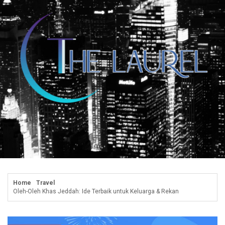
Skip
to
content
Home
Travel
Oleh-Oleh Khas Jeddah: Ide Terbaik untuk Keluarga & Rekan