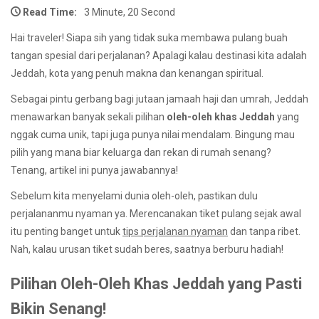
Read Time:
3 Minute, 20 Second
Hai traveler! Siapa sih yang tidak suka membawa pulang buah
tangan spesial dari perjalanan? Apalagi kalau destinasi kita adalah
Jeddah, kota yang penuh makna dan kenangan spiritual.
Sebagai pintu gerbang bagi jutaan jamaah haji dan umrah, Jeddah
menawarkan banyak sekali pilihan
oleh-oleh khas Jeddah
yang
nggak cuma unik, tapi juga punya nilai mendalam. Bingung mau
pilih yang mana biar keluarga dan rekan di rumah senang?
Tenang, artikel ini punya jawabannya!
Sebelum kita menyelami dunia oleh-oleh, pastikan dulu
perjalananmu nyaman ya. Merencanakan tiket pulang sejak awal
itu penting banget untuk
tips perjalanan nyaman
dan tanpa ribet.
Nah, kalau urusan tiket sudah beres, saatnya berburu hadiah!
Pilihan Oleh-Oleh Khas Jeddah yang Pasti
Bikin Senang!