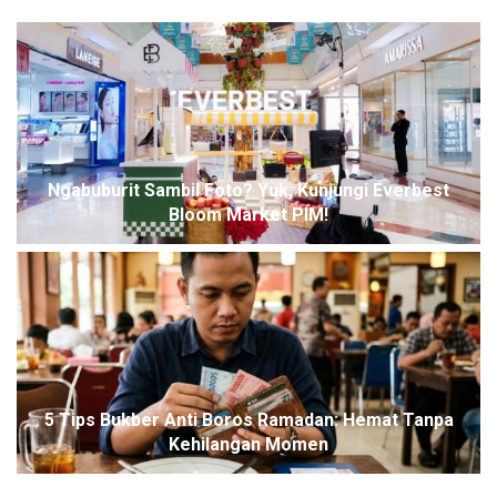
Ngabuburit Sambil Foto? Yuk, Kunjungi Everbest
Bloom Market PIM!
5 Tips Bukber Anti Boros Ramadan: Hemat Tanpa
Kehilangan Momen