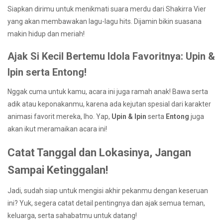
Siapkan dirimu untuk menikmati suara merdu dari Shakirra Vier
yang akan membawakan lagu-lagu hits. Dijamin bikin suasana
makin hidup dan meriah!
Ajak Si Kecil Bertemu Idola Favoritnya: Upin &
Ipin serta Entong!
Nggak cuma untuk kamu, acara ini juga ramah anak! Bawa serta
adik atau keponakanmu, karena ada kejutan spesial dari karakter
animasi favorit mereka, lho. Yap,
Upin & Ipin
serta
Entong
juga
akan ikut meramaikan acara ini!
Catat Tanggal dan Lokasinya, Jangan
Sampai Ketinggalan!
Jadi, sudah siap untuk mengisi akhir pekanmu dengan keseruan
ini? Yuk, segera catat detail pentingnya dan ajak semua teman,
keluarga, serta sahabatmu untuk datang!