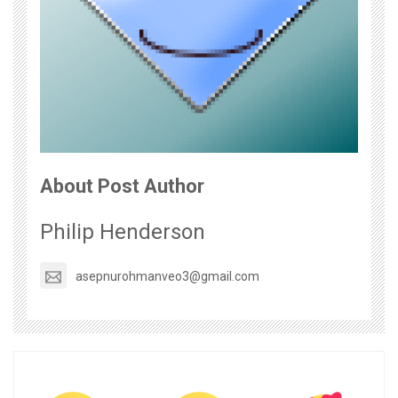
About Post Author
Philip Henderson
asepnurohmanveo3@gmail.com