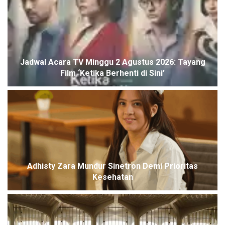
Jadwal Acara TV Minggu 2 Agustus 2026: Tayang
Film ‘Ketika Berhenti di Sini’
Adhisty Zara Mundur Sinetron Demi Prioritas
Kesehatan