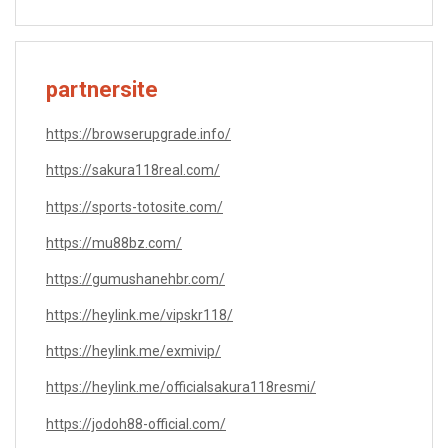
partnersite
https://browserupgrade.info/
https://sakura118real.com/
https://sports-totosite.com/
https://mu88bz.com/
https://gumushanehbr.com/
https://heylink.me/vipskr118/
https://heylink.me/exmivip/
https://heylink.me/officialsakura118resmi/
https://jodoh88-official.com/