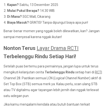
Kapan?
Sabtu, 13 Desember 2025
Mulai Pukul Berapa?
14.30 WIB
Di Mana?
SGC Mall, Cikarang
Biaya Masuk?
GRATIS! Tanpa dipungut biaya apa pun!
Benar-benar momen yang nggak boleh dilewatkan, kan? Jangan
sampai menyesal karena nggak ikutan!
Nonton Terus
Layar Drama RCTI
Terbelenggu Rindu Setiap Hari!
Setelah puas bertemu para pemainnya, jangan lupa untuk terus
mengikuti kelanjutan cerita
Terbelenggu Rindu
setiap hari di
RCTI
Channel 28. Pastikan semua LCN (
Logical Channel Number
) aktif di
Set Top Box (STB) semua merk ya. Kalau perlu, scan ulang STB
atau TV digitalmu agar tayangan lebih jernih dan nggak terlewat
satu adegan pun.
Jika kamu mengalami kendala atau butuh bantuan terkait