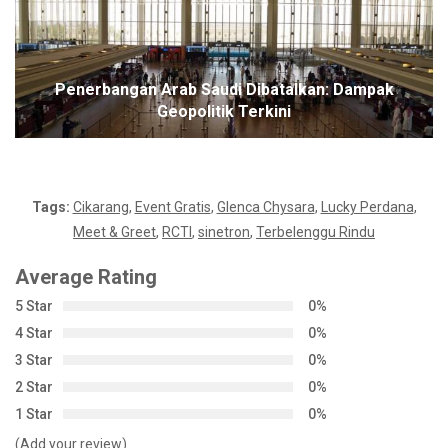
Penerbangan Arab Saudi Dibatalkan: Dampak
Geopolitik Terkini
Tags:
Cikarang
,
Event Gratis
,
Glenca Chysara
,
Lucky Perdana
,
Meet & Greet
,
RCTI
,
sinetron
,
Terbelenggu Rindu
Average Rating
5 Star
0%
4 Star
0%
3 Star
0%
2 Star
0%
1 Star
0%
(Add your review)