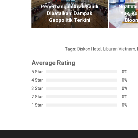
Penerbangan Arab Saudi
Ngabubu
Dibatalkan: Dampak
Yuk, Ku
Geopolitik Terkini
Bloom
Tags:
Diskon Hotel
,
Liburan Vietnam
,
Average Rating
5 Star
0%
4 Star
0%
3 Star
0%
2 Star
0%
1 Star
0%