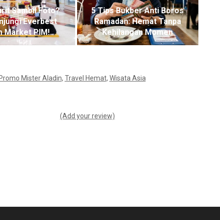
rit Sambil Foto?
5 Tips Bukber Anti Boros
njungi Everbest
Ramadan: Hemat Tanpa
 Market PIM!
Kehilangan Momen
Promo Mister Aladin
,
Travel Hemat
,
Wisata Asia
(Add your review)