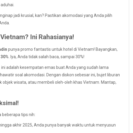
aduhai.
inap jadi krusial, kan? Pastikan akomodasi yang Anda pilih
 Anda.
Vietnam? Ini Rahasianya!
adin
punya promo fantastis untuk hotel di Vietnam! Bayangkan,
a
30%
. Iya, Anda tidak salah baca, sampai 30%!
di, ini adalah kesempatan emas buat Anda yang sudah lama
hawatir soal akomodasi. Dengan diskon sebesar ini, bujet liburan
suk objek wisata, atau membeli oleh-oleh khas Vietnam. Mantap,
ksimal!
 beberapa tips nih:
hingga akhir 2025, Anda punya banyak waktu untuk menyusun