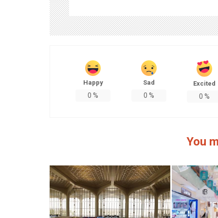
Happy
Sad
Excited
0
%
0
%
0
%
You m