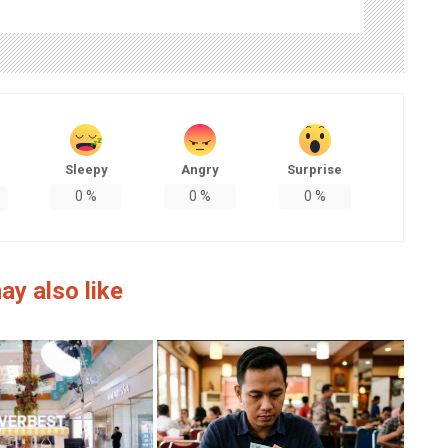
Sleepy
Angry
Surprise
0
%
0
%
0
%
ay also like