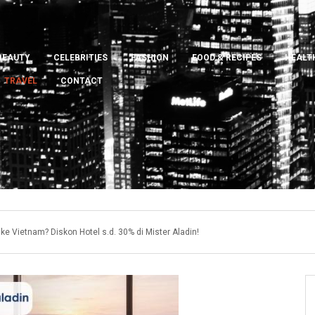
BEAUTY
CELEBRITIES
FASHION
FOOD & RECIPES
HEALTH
TRAVEL
CONTACT
ke Vietnam? Diskon Hotel s.d. 30% di Mister Aladin!