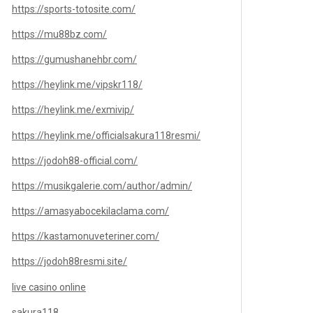
https://sports-totosite.com/
https://mu88bz.com/
https://gumushanehbr.com/
https://heylink.me/vipskr118/
https://heylink.me/exmivip/
https://heylink.me/officialsakura118resmi/
https://jodoh88-official.com/
https://musikgalerie.com/author/admin/
https://amasyabocekilaclama.com/
https://kastamonuveteriner.com/
https://jodoh88resmi.site/
live casino online
sakura118