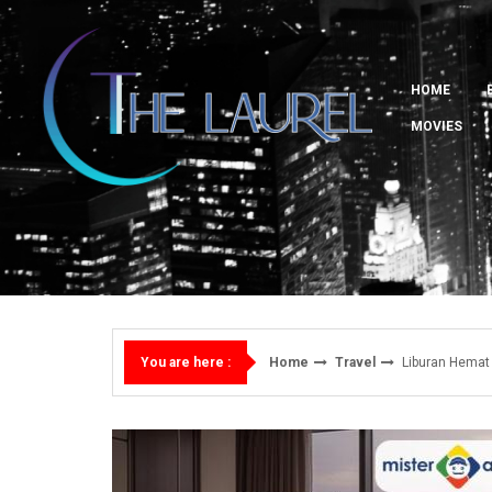
Skip
to
content
HOME
MOVIES
Home
Travel
Liburan Hemat 
You are here :