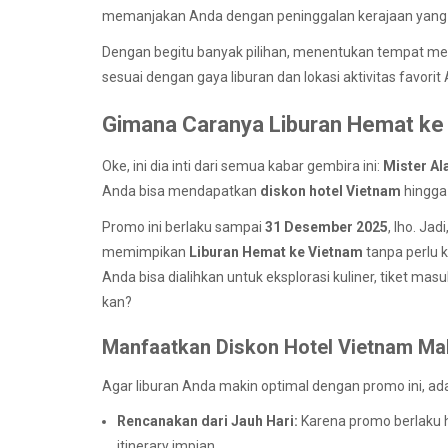
memanjakan Anda dengan peninggalan kerajaan yang 
Dengan begitu banyak pilihan, menentukan tempat meng
sesuai dengan gaya liburan dan lokasi aktivitas favorit
Gimana Caranya Liburan Hemat ke 
Oke, ini dia inti dari semua kabar gembira ini:
Mister Al
Anda bisa mendapatkan
diskon hotel Vietnam
hingg
Promo ini berlaku sampai
31 Desember 2025
, lho. Ja
memimpikan
Liburan Hemat ke Vietnam
tanpa perlu k
Anda bisa dialihkan untuk eksplorasi kuliner, tiket ma
kan?
Manfaatkan Diskon Hotel Vietnam Ma
Agar liburan Anda makin optimal dengan promo ini, ada
Rencanakan dari Jauh Hari:
Karena promo berlaku 
itinerary impian.