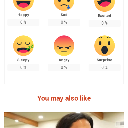
Happy
Sad
Excited
0
%
0
%
0
%
Sleepy
Angry
Surprise
0
%
0
%
0
%
You may also like