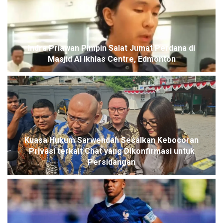
Indra Priawan Pimpin Salat Jumat Perdana di
Masjid Al Ikhlas Centre, Edmonton
Kuasa Hukum Sarwendah Sesalkan Kebocoran
Privasi terkait Chat yang Dikonfirmasi untuk
Persidangan