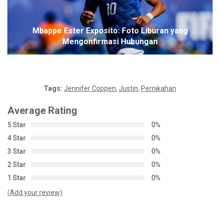
Mbappe Ester Exposito: Foto Liburan yang
Mengonfirmasi Hubungan
Tags:
Jennifer Coppen
,
Justin
,
Pernikahan
Average Rating
5 Star
0%
4 Star
0%
3 Star
0%
2 Star
0%
1 Star
0%
(Add your review)