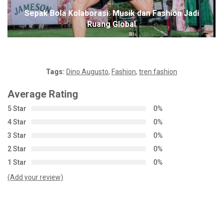
Sepak Bola Kolaborasi: Musik dan Fashion Jadi
Ruang Global
Tags:
Dino Augusto
,
Fashion
,
tren fashion
Average Rating
5 Star
0%
4 Star
0%
3 Star
0%
2 Star
0%
1 Star
0%
(Add your review)