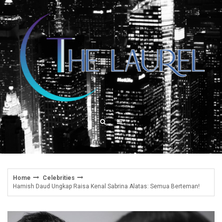
Skip
to
content
Home
Celebrities
Hamish Daud Ungkap Raisa Kenal Sabrina Alatas: Semua Berteman!