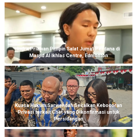
Indra Priawan Pimpin Salat Jumat Perdana di
Masjid Al Ikhlas Centre, Edmonton
Kuasa Hukum Sarwendah Sesalkan Kebocoran
Privasi terkait Chat yang Dikonfirmasi untuk
Persidangan