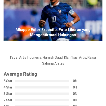
Mbappe Ester Exposito: Foto Liburan yang
Mengonfirmasi Hubungan
Tags:
Artis Indonesia
,
Hamish Daud
,
Klarifikasi Artis
,
Raisa
,
Sabrina Alatas
Average Rating
5 Star
0%
4 Star
0%
3 Star
0%
2 Star
0%