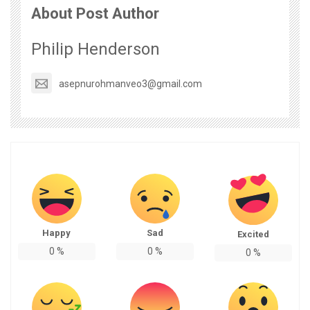
About Post Author
Philip Henderson
asepnurohmanveo3@gmail.com
Happy
Sad
Excited
0
%
0
%
0
%