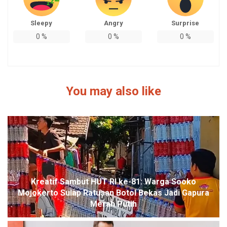
Sleepy
Angry
Surprise
0
%
0
%
0
%
You may also like
Kreatif Sambut HUT RI ke-81: Warga Sooko
Mojokerto Sulap Ratusan Botol Bekas Jadi Gapura
Merah Putih