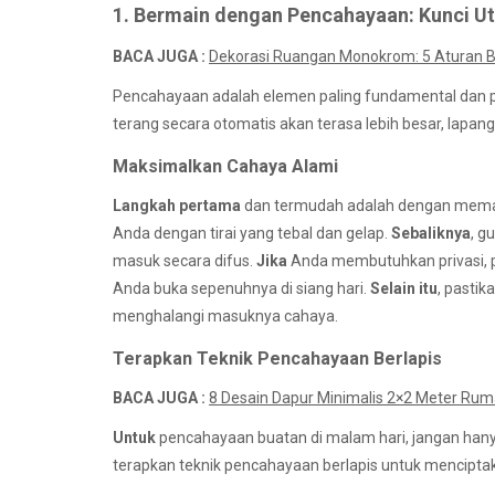
1. Bermain dengan Pencahayaan: Kunci 
BACA JUGA :
Dekorasi Ruangan Monokrom: 5 Aturan Be
Pencahayaan adalah elemen paling fundamental dan 
terang secara otomatis akan terasa lebih besar, lapa
Maksimalkan Cahaya Alami
Langkah pertama
dan termudah adalah dengan memak
Anda dengan tirai yang tebal dan gelap.
Sebaliknya
, gu
masuk secara difus.
Jika
Anda membutuhkan privasi, pil
Anda buka sepenuhnya di siang hari.
Selain itu
, pastik
menghalangi masuknya cahaya.
Terapkan Teknik Pencahayaan Berlapis
BACA JUGA :
8 Desain Dapur Minimalis 2×2 Meter Ru
Untuk
pencahayaan buatan di malam hari, jangan han
terapkan teknik pencahayaan berlapis untuk mencipt