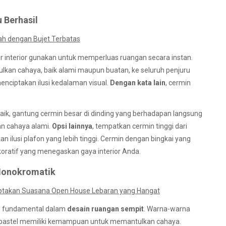
u Berhasil
ah dengan Bujet Terbatas
ner interior gunakan untuk memperluas ruangan secara instan.
ulkan cahaya, baik alami maupun buatan, ke seluruh penjuru
 menciptakan ilusi kedalaman visual.
Dengan kata lain
, cermin
baik, gantung cermin besar di dinding yang berhadapan langsung
n cahaya alami.
Opsi lainnya
, tempatkan cermin tinggi dari
an ilusi plafon yang lebih tinggi. Cermin dengan bingkai yang
oratif yang menegaskan gaya interior Anda.
Monokromatik
Ciptakan Suasana Open House Lebaran yang Hangat
ng fundamental dalam
desain ruangan sempit
. Warna-warna
a pastel memiliki kemampuan untuk memantulkan cahaya.