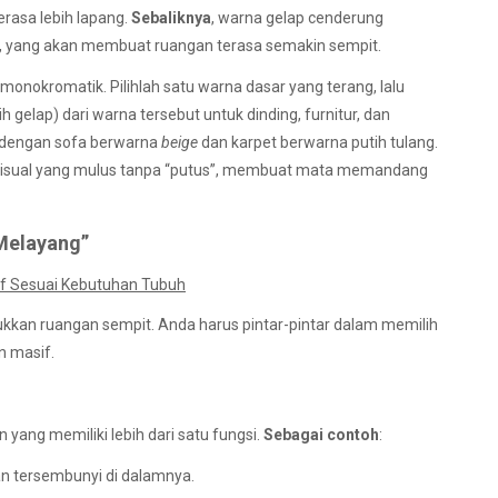
erasa lebih lapang.
Sebaliknya
, warna gelap cenderung
, yang akan membuat ruangan terasa semakin sempit.
onokromatik. Pilihlah satu warna dasar yang terang, lalu
h gelap) dari warna tersebut untuk dinding, furnitur, dan
 dengan sofa berwarna
beige
dan karpet berwarna putih tulang.
 visual yang mulus tanpa “putus”, membuat mata memandang
“Melayang”
tif Sesuai Kebutuhan Tubuh
lukkan ruangan sempit. Anda harus pintar-pintar dalam memilih
an masif.
ang memiliki lebih dari satu fungsi.
Sebagai contoh
:
n tersembunyi di dalamnya.