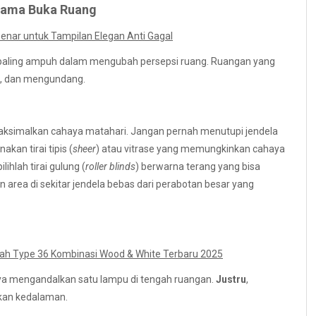
Utama Buka Ruang
nar untuk Tampilan Elegan Anti Gagal
paling ampuh dalam mengubah persepsi ruang. Ruangan yang
ng, dan mengundang.
simalkan cahaya matahari. Jangan pernah menutupi jendela
nakan tirai tipis (
sheer
) atau vitrase yang memungkinkan cahaya
ihlah tirai gulung (
roller blinds
) berwarna terang yang bisa
an area di sekitar jendela bebas dari perabotan besar yang
mah Type 36 Kombinasi Wood & White Terbaru 2025
ya mengandalkan satu lampu di tengah ruangan.
Justru
,
akan kedalaman.