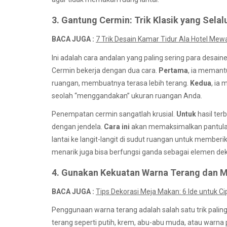
3. Gantung Cermin: Trik Klasik yang Selal
BACA JUGA :
7 Trik Desain Kamar Tidur Ala Hotel Mew
Ini adalah cara andalan yang paling sering para desai
Cermin bekerja dengan dua cara.
Pertama
, ia memant
ruangan, membuatnya terasa lebih terang.
Kedua
, ia
seolah “menggandakan” ukuran ruangan Anda.
Penempatan cermin sangatlah krusial.
Untuk
hasil ter
dengan jendela.
Cara ini
akan memaksimalkan pantula
lantai ke langit-langit di sudut ruangan untuk memberik
menarik juga bisa berfungsi ganda sebagai elemen dek
4. Gunakan Kekuatan Warna Terang dan 
BACA JUGA :
Tips Dekorasi Meja Makan: 6 Ide untuk 
Penggunaan warna terang adalah salah satu trik pali
terang seperti putih, krem, abu-abu muda, atau warn