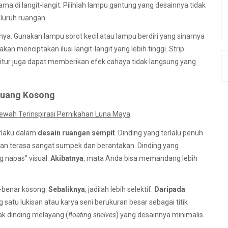
ama di langit-langit. Pilihlah lampu gantung yang desainnya tidak
luruh ruangan.
ianya. Gunakan lampu sorot kecil atau lampu berdiri yang sinarnya
akan menciptakan ilusi langit-langit yang lebih tinggi. Strip
tur juga dapat memberikan efek cahaya tidak langsung yang
 Ruang Kosong
ewah Terinspirasi Pernikahan Luna Maya
rlaku dalam
desain ruangan sempit
. Dinding yang terlalu penuh
n terasa sangat sumpek dan berantakan. Dinding yang
g napas” visual.
Akibatnya
, mata Anda bisa memandang lebih
r-benar kosong.
Sebaliknya
, jadilah lebih selektif.
Daripada
 satu lukisan atau karya seni berukuran besar sebagai titik
ak dinding melayang (
floating shelves
) yang desainnya minimalis