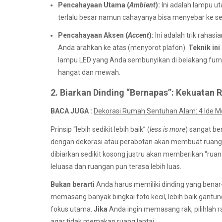
Pencahayaan Utama (
Ambient
):
Ini adalah lampu ut
terlalu besar namun cahayanya bisa menyebar ke se
Pencahayaan Aksen (
Accent
):
Ini adalah trik rahas
Anda arahkan ke atas (menyorot plafon).
Teknik ini
lampu LED yang Anda sembunyikan di belakang furni
hangat dan mewah.
2. Biarkan Dinding “Bernapas”: Kekuatan
BACA JUGA :
Dekorasi Rumah Sentuhan Alam: 4 Ide M
Prinsip “lebih sedikit lebih baik” (
less is more
) sangat be
dengan dekorasi atau perabotan akan membuat ruanga
dibiarkan sedikit kosong justru akan memberikan “ruan
leluasa dan ruangan pun terasa lebih luas.
Bukan berarti
Anda harus memiliki dinding yang bena
memasang banyak bingkai foto kecil, lebih baik gantung
fokus utama.
Jika
Anda ingin memasang rak, pilihlah r
agar tidak memakan ruang lantai.