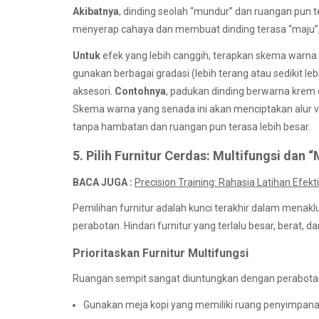
Akibatnya
, dinding seolah “mundur” dan ruangan pun t
menyerap cahaya dan membuat dinding terasa “maju”
Untuk
efek yang lebih canggih, terapkan skema warna m
gunakan berbagai gradasi (lebih terang atau sedikit lebi
aksesori.
Contohnya
, padukan dinding berwarna krem
Skema warna yang senada ini akan menciptakan alur
tanpa hambatan dan ruangan pun terasa lebih besar.
5. Pilih Furnitur Cerdas: Multifungsi dan 
BACA JUGA :
Precision Training: Rahasia Latihan Efek
Pemilihan furnitur adalah kunci terakhir dalam menak
perabotan. Hindari furnitur yang terlalu besar, berat, d
Prioritaskan Furnitur Multifungsi
Ruangan sempit sangat diuntungkan dengan perabotan y
Gunakan meja kopi yang memiliki ruang penyimpana