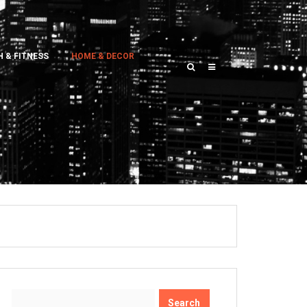
 & FITNESS
HOME & DECOR
Search