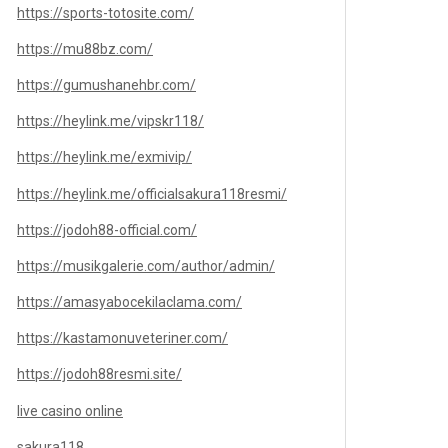
https://sports-totosite.com/
https://mu88bz.com/
https://gumushanehbr.com/
https://heylink.me/vipskr118/
https://heylink.me/exmivip/
https://heylink.me/officialsakura118resmi/
https://jodoh88-official.com/
https://musikgalerie.com/author/admin/
https://amasyabocekilaclama.com/
https://kastamonuveteriner.com/
https://jodoh88resmi.site/
live casino online
sakura118