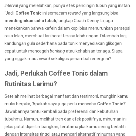
interval
yang melelahkan, punya efek pendingin tubuh yang instan.
‘Jadi,
Coffee Tonic
ini semacam
reward
yang langsung bisa
mendinginkan suhu tubuh
,’ ungkap Coach Denny. Ia juga
menekankan bahwa kafein dalam kopi bisa menurunkan persepsi
rasa lelah, membuat lari berat terasa lebih ringan. Ditambah lagi,
kandungan gula sederhana pada tonik menyediakan glikogen
cepat untuk mencegah
bonking
atau kehabisan tenaga. Siapa
yang nggak mau
reward
sekaligus penambah energi ini?
Jadi, Perlukah Coffee Tonic dalam
Rutinitas Larimu?
Setelah melihat berbagai manfaat dan testimoni, mungkin kamu
mulai berpikir, ‘Apakah saya juga perlu mencoba
Coffee Tonic
?’
Jawabannya tentu kembali pada preferensi dan kebutuhan
tubuhmu. Namun, melihat tren dan efek positifnya, minuman ini
jelas patut dipertimbangkan, terutama jika kamu sering berlatih
dengan intensitas tinggi atau mencari alternatif minuman yang