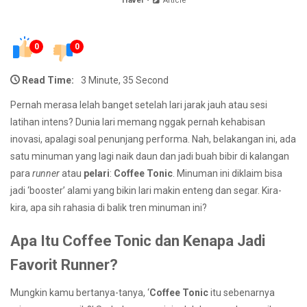
Travel
Article
0
0
Read Time:
3 Minute, 35 Second
Pernah merasa lelah banget setelah lari jarak jauh atau sesi
latihan intens? Dunia lari memang nggak pernah kehabisan
inovasi, apalagi soal penunjang performa. Nah, belakangan ini, ada
satu minuman yang lagi naik daun dan jadi buah bibir di kalangan
para
runner
atau
pelari
:
Coffee Tonic
. Minuman ini diklaim bisa
jadi ‘booster’ alami yang bikin lari makin enteng dan segar. Kira-
kira, apa sih rahasia di balik tren minuman ini?
Apa Itu Coffee Tonic dan Kenapa Jadi
Favorit Runner?
Mungkin kamu bertanya-tanya, ‘
Coffee Tonic
itu sebenarnya