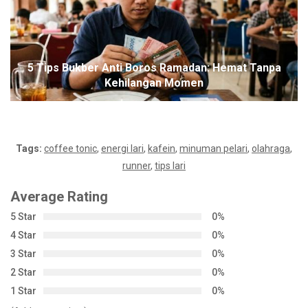
5 Tips Bukber Anti Boros Ramadan: Hemat Tanpa
Kehilangan Momen
Tags:
coffee tonic
,
energi lari
,
kafein
,
minuman pelari
,
olahraga
,
runner
,
tips lari
Average Rating
5 Star
0%
4 Star
0%
3 Star
0%
2 Star
0%
1 Star
0%