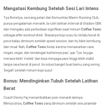
Mengatasi Kembung Setelah Sesi Lari Intens
Tya Annetya, seorang pelari dari Komunitas Maem Running Club,
punya pengalaman menarik. Ia rutin latihan interval di Stadion GBK
dan mengaku ada perbedaan signifikan saat minum
Coffee Tonic
sebagai
after-workout drink
. ‘Biasanya kopi susu itu terlalu berat di
perut kalau diminum setelah
speed session
, dan itu bikin kembung
dan mual. Nah,
Coffee Tonic
beda, karena menawarkan rasa
ringan, segar, dan tendangan kafeinnya pas,’ ujar Tya. Ia juga
merasa lebih ‘melek’ dan bisa menjaga
pace
tinggi lebih stabil
tanpa rasa berat di perut. Ini solusi banget buat kamu yang sering
‘begah’ setelah minum kopi susu!
Bonus: Mendinginkan Tubuh Setelah Latihan
Berat
Coach Denny Faj menambahkan poin menarik lainnya.
Menurutnya,
Coffee Tonic
yang diminum setelah sesi
piramida