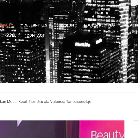
BEAUTY
CELEBRITIES
FASHION
FOOD & RECIPES
HEALTH
TRAVEL
CONTACT
kan Modal Kecil: Tips Jitu ala Valencia Tanoesoedibjo