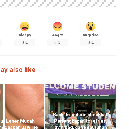
Sleepy
Angry
Surprise
0
%
0
%
0
%
ay also like
Back-to-school checklist:
ut Leher Mudah
Perlengkapan toiletries,
negaskan Jawline
gym bag, dan kebutuhan