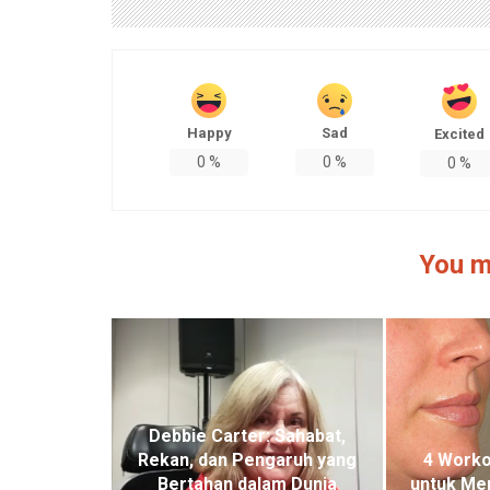
Happy
Sad
Excited
0
%
0
%
0
%
You m
Debbie Carter: Sahabat,
Rekan, dan Pengaruh yang
4 Worko
Bertahan dalam Dunia
untuk Me