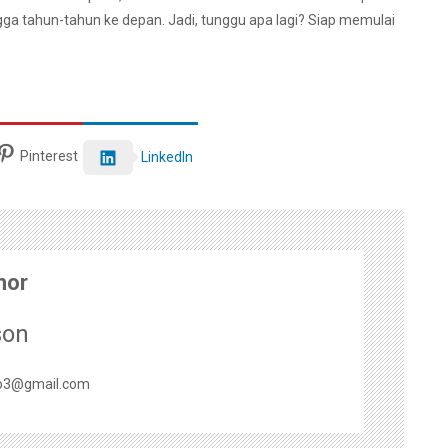
gga tahun-tahun ke depan. Jadi, tunggu apa lagi? Siap memulai
Pinterest
LinkedIn
hor
son
o3@gmail.com