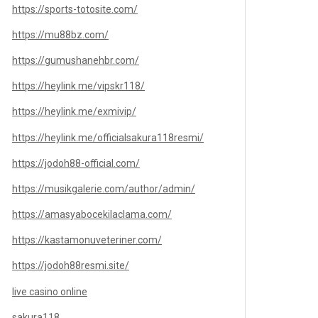
https://sports-totosite.com/
https://mu88bz.com/
https://gumushanehbr.com/
https://heylink.me/vipskr118/
https://heylink.me/exmivip/
https://heylink.me/officialsakura118resmi/
https://jodoh88-official.com/
https://musikgalerie.com/author/admin/
https://amasyabocekilaclama.com/
https://kastamonuveteriner.com/
https://jodoh88resmi.site/
live casino online
sakura118