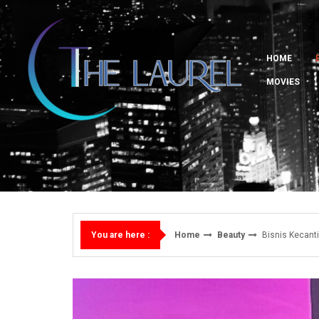
Skip
to
content
HOME
MOVIES
Home
Beauty
Bisnis Kecanti
You are here :