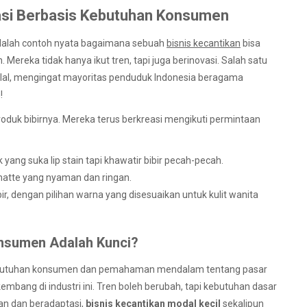
asi Berbasis Kebutuhan Konsumen
 adalah contoh nyata bagaimana sebuah
bisnis kecantikan
bisa
ka tidak hanya ikut tren, tapi juga berinovasi. Salah satu
al, mengingat mayoritas penduduk Indonesia beragama
!
produk bibirnya. Mereka terus berkreasi mengikuti permintaan
 yang suka lip stain tapi khawatir bibir pecah-pecah.
atte yang nyaman dan ringan.
ibir, dengan pilihan warna yang disesuaikan untuk kulit wanita
nsumen Adalah Kunci?
 kebutuhan konsumen dan pemahaman mendalam tentang pasar
embang di industri ini. Tren boleh berubah, tapi kebutuhan dasar
an dan beradaptasi,
bisnis kecantikan modal kecil
sekalipun