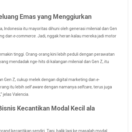
 Peluang Emas yang Menggiurkan
, Indonesia itu mayoritas dihuni oleh generasi milenial dan Gen
ting dan
e-commerce
. Jadi, nggak heran kalau mereka jadi motor
emakin tinggi. Orang-orang kini lebih peduli dengan perawatan
 yang mendadak nge-hits di kalangan milenial dan Gen Z, itu
dan Gen Z, cukup melek dengan digital marketing dan
e-
rang itu lebih
self aware
dengan namanya
selfcare
, terus juga
 jelas Valencia.
Bisnis Kecantikan Modal Kecil
ala
brand kecantikan sendiri. Tapi, balik lagi ke masalah modal.