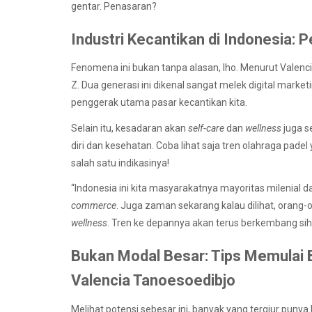
gentar. Penasaran?
Industri Kecantikan di Indonesia:
Fenomena ini bukan tanpa alasan, lho. Menurut Valencia
Z. Dua generasi ini dikenal sangat melek digital marke
penggerak utama pasar kecantikan kita.
Selain itu, kesadaran akan
self-care
dan
wellness
juga s
diri dan kesehatan. Coba lihat saja tren olahraga padel
salah satu indikasinya!
“Indonesia ini kita masyarakatnya mayoritas milenial 
commerce
. Juga zaman sekarang kalau dilihat, orang-o
wellness
. Tren ke depannya akan terus berkembang sih,”
Bukan Modal Besar: Tips Memulai
Valencia Tanoesoedibjo
Melihat potensi sebesar ini, banyak yang tergiur punya 