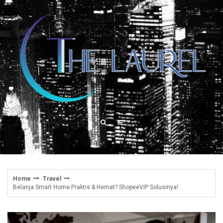
Skip
to
content
Home
Travel
Belanja Smart Home Praktis & Hemat? ShopeeVIP Solusinya!