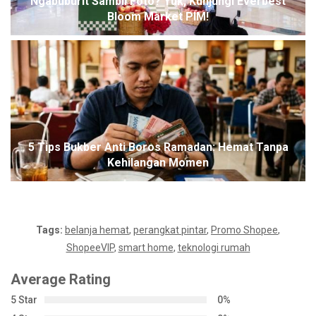
Ngabuburit Sambil Foto? Yuk, Kunjungi Everbest
Bloom Market PIM!
5 Tips Bukber Anti Boros Ramadan: Hemat Tanpa
Kehilangan Momen
Tags:
belanja hemat
,
perangkat pintar
,
Promo Shopee
,
ShopeeVIP
,
smart home
,
teknologi rumah
Average Rating
5 Star
0%