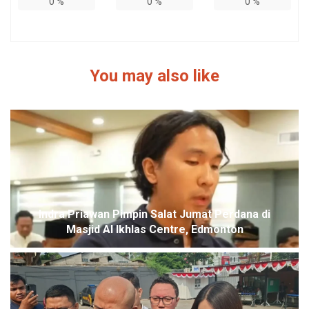
0
%
0
%
0
%
You may also like
Indra Priawan Pimpin Salat Jumat Perdana di
Masjid Al Ikhlas Centre, Edmonton