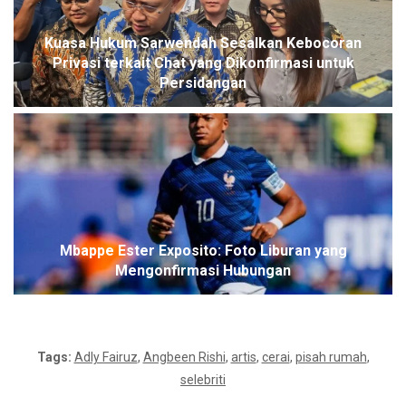
Kuasa Hukum Sarwendah Sesalkan Kebocoran
Privasi terkait Chat yang Dikonfirmasi untuk
Persidangan
Mbappe Ester Exposito: Foto Liburan yang
Mengonfirmasi Hubungan
Tags:
Adly Fairuz
,
Angbeen Rishi
,
artis
,
cerai
,
pisah rumah
,
selebriti