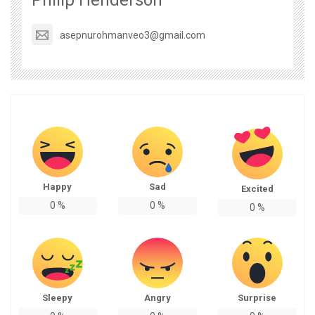
asepnurohmanveo3@gmail.com
Happy
Sad
Excited
0
%
0
%
0
%
Sleepy
Angry
Surprise